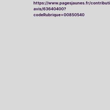
https://www.pagesjaunes.fr/contribut
avis/63640400?
codeRubrique=00850540