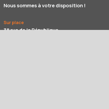
Nous sommes à votre disposition !
Sur place
38 rue de la République
68500 GUEBWILLER
Par téléphone / message
03 89 28 10 61
06 95 86 23 65
Par email
contact@ubuntu-multiservices.fr