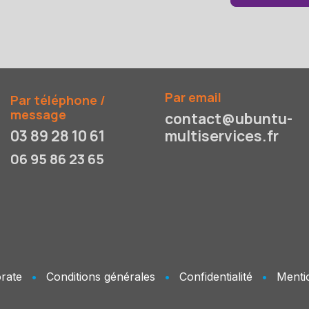
Par email
Par téléphone /
message
contact@ubuntu-
03 89 28 10 61
multiservices.fr
06 95 86 23 65
rate
•
Conditions générales
•
Confidentialité
•
Menti