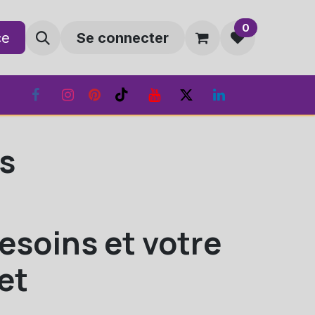
0
ce
e
Landing Page
Se connecter
s
esoins et votre
et