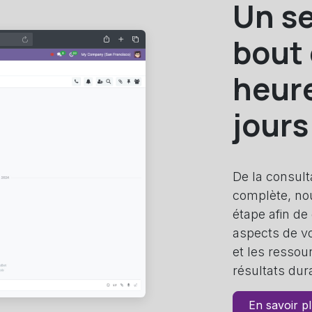
Un se
bout 
heure
jours
De la consulta
complète, n
étape afin de 
aspects de vot
et les ressou
résultats dur
En savoir p